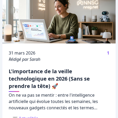
Publié le
31 mars 2026
1
Rédigé par Sarah
L'importance de la veille
technologique en 2026 (Sans se
prendre la tête) 🚀
On ne va pas se mentir : entre l'intelligence
artificielle qui évolue toutes les semaines, les
nouveaux gadgets connectés et les termes
techniques qui font parfois mal à la tête, il est très