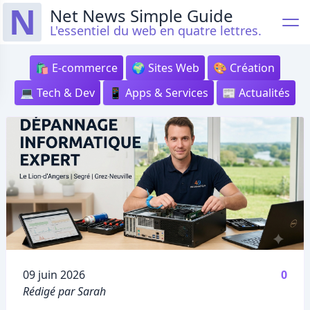
N
Net News Simple Guide
L'essentiel du web en quatre lettres.
🛍️ E-commerce
🌍 Sites Web
🎨 Création
💻 Tech & Dev
📱 Apps & Services
📰 Actualités
Publié le
09 juin 2026
0
Rédigé par Sarah