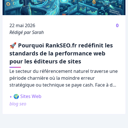
Publié le
22 mai 2026
0
Rédigé par Sarah
🚀 Pourquoi RankSEO.fr redéfinit les
standards de la performance web
pour les éditeurs de sites
Le secteur du référencement naturel traverse une
période charnière où la moindre erreur
stratégique ou technique se paye cash. Face à des
algorithmes de moteurs de recherche de plus en
🌍 Sites Web
plus intelligents, capables d'analyser la pertinence
blog seo
sémantique globale et la légitimité des profils de
liens, les webmasters ne peuvent plus piloter
leurs projets à l'aveugle.