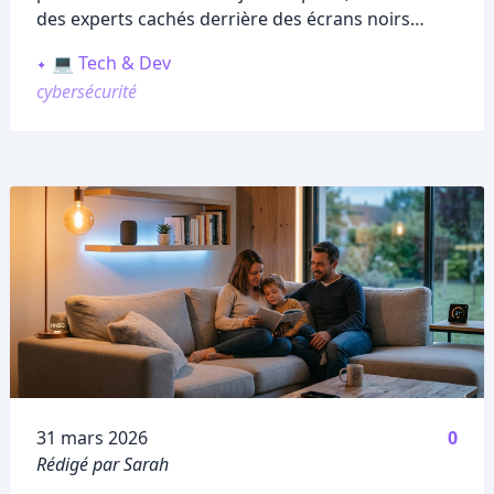
des experts cachés derrière des écrans noirs
remplis de codes mystérieux.
💻 Tech & Dev
cybersécurité
Publié le
31 mars 2026
0
Rédigé par Sarah