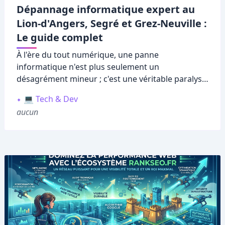
Dépannage informatique expert au
Lion-d'Angers, Segré et Grez-Neuville :
Le guide complet
À l'ère du tout numérique, une panne
informatique n'est plus seulement un
désagrément mineur ; c'est une véritable paralysie
de votre vie quotidienne ou professionnelle. Que
💻 Tech & Dev
vous soyez un artisan sur
Segré
, un étudiant à
aucun
Grez-Neuville
ou un habitant fidèle du
Lion-
d'Angers
, votre ordinateur est le pivot central de
vos échanges, de votre travail et de vos
divertissements. Lorsque l'écran devient noir, que
le système rame ou qu'une connexion Wi-Fi
capricieuse vous empêche d'accéder à vos
documents, le besoin d'un expert local devient
vital.