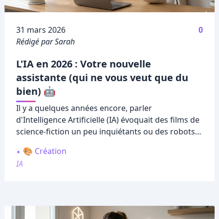
Publié le
31 mars 2026
0
Rédigé par Sarah
L'IA en 2026 : Votre nouvelle
assistante (qui ne vous veut que du
bien) 🤖
Il y a quelques années encore, parler
d'Intelligence Artificielle (IA) évoquait des films de
science-fiction un peu inquiétants ou des robots
froids sans émotion.
🎨 Création
IA