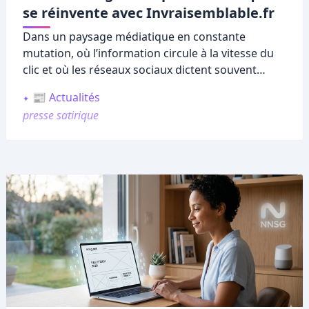
se réinvente avec Invraisemblable.fr
Dans un paysage médiatique en constante
mutation, où l’information circule à la vitesse du
clic et où les réseaux sociaux dictent souvent
l’agenda, la
presse satirique
semble trouver un
📰 Actualités
second souffle inattendu.
presse satirique