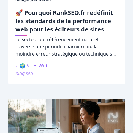
🚀 Pourquoi RankSEO.fr redéfinit
les standards de la performance
web pour les éditeurs de sites
Le secteur du référencement naturel
traverse une période charnière où la
moindre erreur stratégique ou technique se
paye cash. Face à des algorithmes de
🌍 Sites Web
moteurs de recherche de plus en plus
blog seo
intelligents, capables d'analyser la pertinence
sémantique globale et la légitimité des
profils de liens, les webmasters ne peuvent
plus piloter leurs projets à l'aveugle.