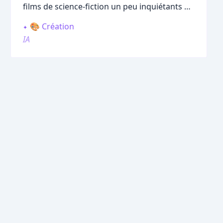
films de science-fiction un peu inquiétants ou
des robots froids sans émotion.
🎨 Création
IA