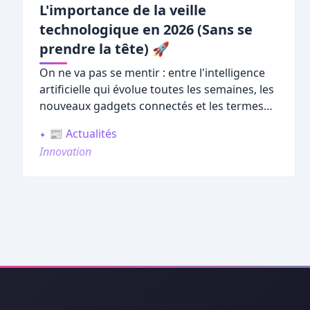
L'importance de la veille
technologique en 2026 (Sans se
prendre la tête) 🚀
On ne va pas se mentir : entre l'intelligence
artificielle qui évolue toutes les semaines, les
nouveaux gadgets connectés et les termes
techniques qui font parfois mal à la tête, il
📰 Actualités
est très facile de décrocher.
Innovation