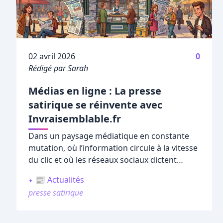
Publié le
02 avril 2026
0
Rédigé par Sarah
Médias en ligne : La presse
satirique se réinvente avec
Invraisemblable.fr
Dans un paysage médiatique en constante
mutation, où l’information circule à la vitesse
du clic et où les réseaux sociaux dictent
souvent l’agenda, la
presse satirique
semble
📰 Actualités
trouver un second souffle inattendu.
presse satirique