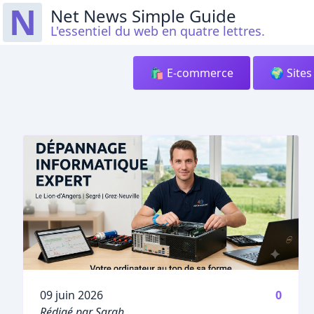
N
Net News Simple Guide
L'essentiel du web en quatre lettres.
🛍️ E-commerce
🌍 Site
Publié le
09 juin 2026
0
Rédigé par Sarah