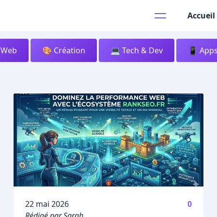
Accueil
s Web
🎨 Création
💻 Tech & Dev
📱 Apps
Publié le
22 mai 2026
0
Rédigé par Sarah