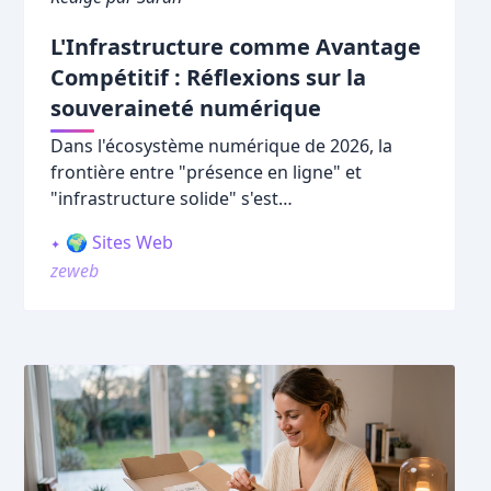
L'Infrastructure comme Avantage
Compétitif : Réflexions sur la
souveraineté numérique
Dans l'écosystème numérique de 2026, la
frontière entre "présence en ligne" et
"infrastructure solide" s'est
considérablement amincie. Beaucoup
🌍 Sites Web
d'entrepreneurs se contentent de louer leur
zeweb
espace sur des plateformes sociales,
espérant que la visibilité viendra de la
fréquence de publication. C'est une stratégie
fragile. La véritable résilience numérique
commence par la construction de fondations
que vous possédez intégralement.