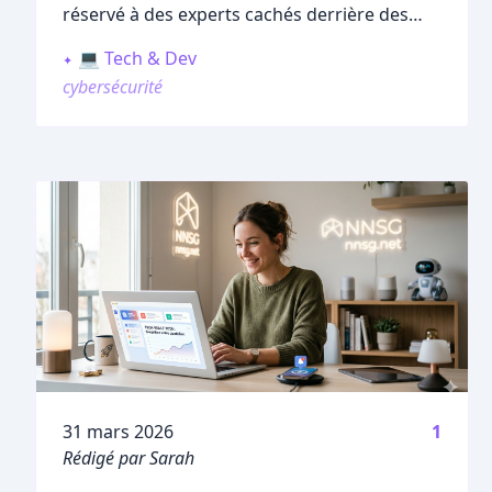
réservé à des experts cachés derrière des
écrans noirs remplis de codes mystérieux.
💻 Tech & Dev
cybersécurité
Publié le
31 mars 2026
1
Rédigé par Sarah