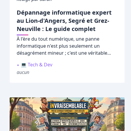
Dépannage informatique expert
au Lion-d'Angers, Segré et Grez-
Neuville : Le guide complet
À l'ère du tout numérique, une panne
informatique n'est plus seulement un
désagrément mineur ; c'est une véritable
paralysie de votre vie quotidienne ou
💻 Tech & Dev
professionnelle. Que vous soyez un artisan
aucun
sur
Segré
, un étudiant à
Grez-Neuville
ou un
habitant fidèle du
Lion-d'Angers
, votre
ordinateur est le pivot central de vos
échanges, de votre travail et de vos
divertissements. Lorsque l'écran devient noir,
que le système rame ou qu'une connexion
Wi-Fi capricieuse vous empêche d'accéder à
vos documents, le besoin d'un expert local
devient vital.