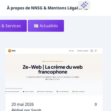
À propos de NNSG & Mentions Légales 🌿
 & Services
📰 Actualités
Publié le
20 mai 2026
0
Rédigé par Sarah