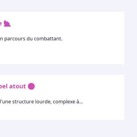
e 🏡
à un parcours du combattant.
bel atout 🌍
'une structure lourde, complexe à...