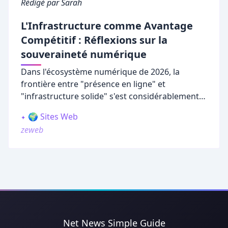
Rédigé par Sarah
L'Infrastructure comme Avantage
Compétitif : Réflexions sur la
souveraineté numérique
Dans l'écosystème numérique de 2026, la
frontière entre "présence en ligne" et
"infrastructure solide" s'est considérablement
amincie. Beaucoup d'entrepreneurs se
🌍 Sites Web
contentent de louer leur espace sur des
zeweb
plateformes sociales, espérant que la visibilité
viendra de la fréquence de publication. C'est
une stratégie fragile. La véritable résilience
numérique commence par la construction de
fondations que vous possédez intégralement.
Net News Simple Guide